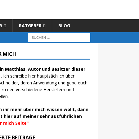
R
RATGEBER
BLOG
R MICH
bin Matthias, Autor und Besitzer dieser
.
Ich schreibe hier hauptsächlich über
schneider
, deren Anwendung und gebe euch
 zu den verschiedene
Herstellern
und
len.
 ihr mehr über mich wissen wollt, dann
t hier auf meiner sehr ausführlichen
r mich Seite
“
EBTE BEITRÄGE