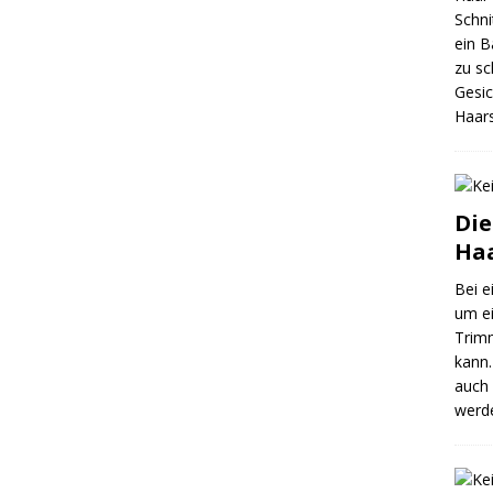
Schni
ein B
zu sc
Gesic
Haar
Die
Ha
Bei e
um ei
Trim
kann.
auch 
werde