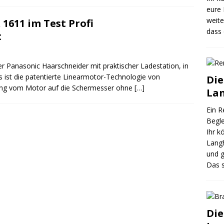
eure 
weite
1611 im Test Profi
dass
t
er Panasonic Haarschneider mit praktischer Ladestation, in
s ist die patentierte Linearmotor-Technologie von
Die
gung vom Motor auf die Schermesser ohne
[…]
Lan
Ein R
Begle
Ihr k
Langh
und g
Das s
Die