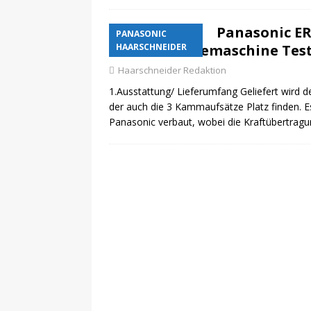
Panasonic ER 
PANASONIC
Haarschneidemaschine Tes
HAARSCHNEIDER
Haarschneider Redaktion
1.Ausstattung/ Lieferumfang Geliefert wird d
der auch die 3 Kammaufsätze Platz finden. E
Panasonic verbaut, wobei die Kraftübertra