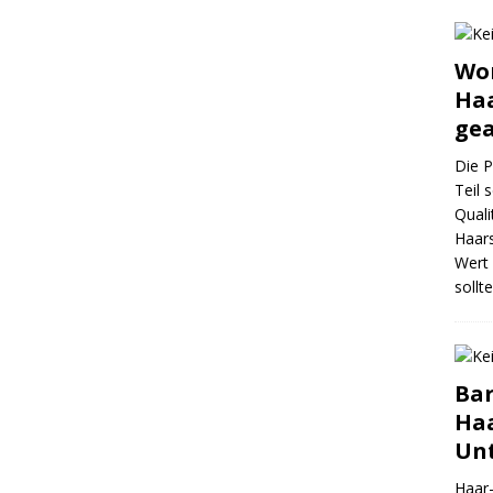
Wor
Ha
gea
Die P
Teil 
Quali
Haars
Wert 
sollt
Bar
Haa
Unt
Haar-