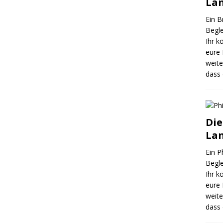
Lan
Ein B
Begle
Ihr k
eure 
weite
dass
Die
Lan
Ein P
Begle
Ihr k
eure 
weite
dass