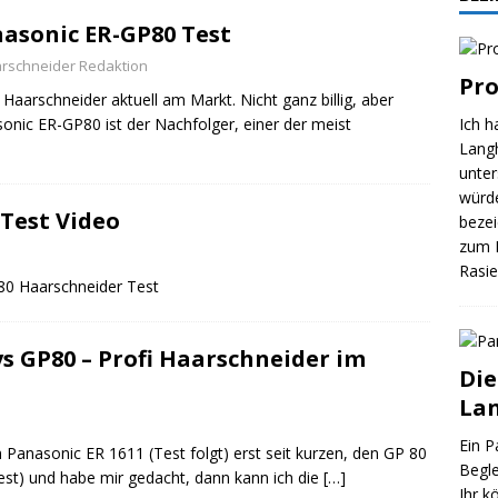
asonic ER-GP80 Test
rschneider Redaktion
Pro
Haarschneider aktuell am Markt. Nicht ganz billig, aber
nasonic ER-GP80 ist der Nachfolger, einer der meist
Ich h
Langh
unter
würde
Test Video
bezei
zum B
Rasie
80 Haarschneider Test
vs GP80 – Profi Haarschneider im
Die
Lan
Ein P
 Panasonic ER 1611 (Test folgt) erst seit kurzen, den GP 80
Begle
est) und habe mir gedacht, dann kann ich die
[…]
Ihr k