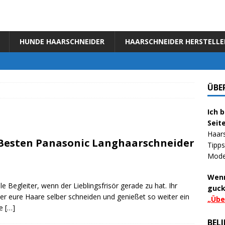
HUNDE HAARSCHNEIDER
HAARSCHNEIDER HERSTELLE
ÜBE
Ich 
Seite
Haar
 Besten Panasonic Langhaarschneider
Tipps
Model
Wenn
e Begleiter, wenn der Lieblingsfrisör gerade zu hat. Ihr
guck
r eure Haare selber schneiden und genießet so weiter ein
„
Übe
ie
[…]
BELI