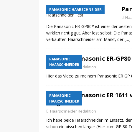
Pan
PANASONIC HAARSCHNEIDER
Haa
Die Panasonic ER-GP80* ist einer der besten 
wirklich richtig gut. Aber lest selbst: Die Pa
verkauften Haarschneider am Markt, der
[…]
Panasonic ER-GP80 
PANASONIC
HAARSCHNEIDER
Haarschneider Redaktion
Hier das Video zu meinem Panasonic ER GP 
Panasonic ER 1611 
PANASONIC
Vergleich
HAARSCHNEIDER
Haarschneider Redaktion
Ich habe beide Haarschneider im Einsatz, den
schon ein bisschen länger (Hier zum GP 80 T