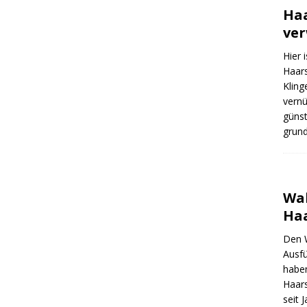
Haa
ve
Hier 
Haars
Kling
vernü
günst
grund
Wah
Haa
Den W
Ausfü
haben
Haars
seit 