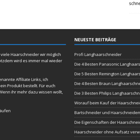
schne
NEUESTE BEITRÄGE
viele Haarschneider wir möglich
Profi Langhaarschneider
Trotzdem wird es immer mal wieder
Die 4 Besten Panasonic Langhaars
Die 5 Besten Remington Langhaars
annte Affiliate Links, ich
Die 4 Besten Braun Langhaarschne
in Produkt bestellt. Für euch
. Wenn ihr mehr dazu wissen wollt,
Die 3 Besten Philips Langhaarschn
Worauf beim Kauf der Haarschnei
Käufen
Bartschneider und Haarschneidem
Die Eigenschaften der Haarschne
Haarschneider ohne Aufsatz ver